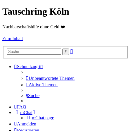
Tauschring Köln
Nachbarschaftshilfe ohne Geld ❤️
Zum Inhalt
Erweiterte
Suche
Suche
Schnellzugriff
Unbeantwortete Themen
Aktive Themen
Suche
FAQ
mChat
mChat page
Anmelden
Registrieren