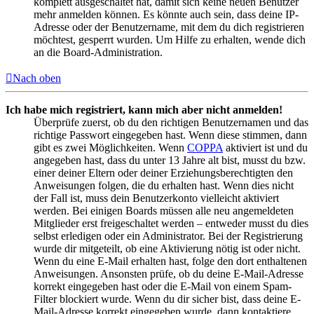
komplett ausgeschaltet hat, damit sich keine neuen Benutzer
mehr anmelden können. Es könnte auch sein, dass deine IP-
Adresse oder der Benutzername, mit dem du dich registrieren
möchtest, gesperrt wurden. Um Hilfe zu erhalten, wende dich
an die Board-Administration.
Nach oben
Ich habe mich registriert, kann mich aber nicht anmelden!
Überprüfe zuerst, ob du den richtigen Benutzernamen und das
richtige Passwort eingegeben hast. Wenn diese stimmen, dann
gibt es zwei Möglichkeiten. Wenn
COPPA
aktiviert ist und du
angegeben hast, dass du unter 13 Jahre alt bist, musst du bzw.
einer deiner Eltern oder deiner Erziehungsberechtigten den
Anweisungen folgen, die du erhalten hast. Wenn dies nicht
der Fall ist, muss dein Benutzerkonto vielleicht aktiviert
werden. Bei einigen Boards müssen alle neu angemeldeten
Mitglieder erst freigeschaltet werden – entweder musst du dies
selbst erledigen oder ein Administrator. Bei der Registrierung
wurde dir mitgeteilt, ob eine Aktivierung nötig ist oder nicht.
Wenn du eine E-Mail erhalten hast, folge den dort enthaltenen
Anweisungen. Ansonsten prüfe, ob du deine E-Mail-Adresse
korrekt eingegeben hast oder die E-Mail von einem Spam-
Filter blockiert wurde. Wenn du dir sicher bist, dass deine E-
Mail-Adresse korrekt eingegeben wurde, dann kontaktiere