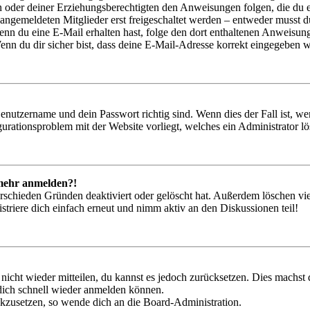
ern oder deiner Erziehungsberechtigten den Anweisungen folgen, die du e
 angemeldeten Mitglieder erst freigeschaltet werden – entweder musst du
. Wenn du eine E-Mail erhalten hast, folge den dort enthaltenen Anweis
nn du dir sicher bist, dass deine E-Mail-Adresse korrekt eingegeben w
Benutzername und dein Passwort richtig sind. Wenn dies der Fall ist, w
igurationsproblem mit der Website vorliegt, welches ein Administrator l
t mehr anmelden?!
rschieden Gründen deaktiviert oder gelöscht hat. Außerdem löschen vie
triere dich einfach erneut und nimm aktiv an den Diskussionen teil!
 nicht wieder mitteilen, du kannst es jedoch zurücksetzen. Dies machs
 dich schnell wieder anmelden können.
ückzusetzen, so wende dich an die Board-Administration.