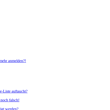
t mehr anmelden?!
e-Liste auftaucht?
 noch falsch!
eigt werden?