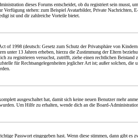
istration dieses Forums entscheidet, ob du registriert sein musst, um Be
zur Verfügung stehen: zum Beispiel Avatarbilder, Private Nachrichten, 
igt ist und dir zahlreiche Vorteile bietet.
t of 1998 (deutsch: Gesetz zum Schutz der Privatsphäre von Kindern i
ern unter 13 Jahren erheben, hierzu die Zustimmung der Eltern bezieh
dich zu registrieren versuchst, zutrifft, ziehe einen rechtlichen Beista
stelle für Rechtsangelegenheiten jeglicher Art ist; außer solchen, die
erden.
 komplett ausgeschaltet hat, damit sich keine neuen Benutzer mehr anm
 wurden. Um Hilfe zu erhalten, wende dich an die Board-Administratio
richtige Passwort eingegeben hast. Wenn diese stimmen, dann gibt es