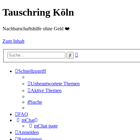
Tauschring Köln
Nachbarschaftshilfe ohne Geld ❤️
Zum Inhalt
Erweiterte
Suche
Suche
Schnellzugriff
Unbeantwortete Themen
Aktive Themen
Suche
FAQ
mChat
mChat page
Anmelden
Registrieren