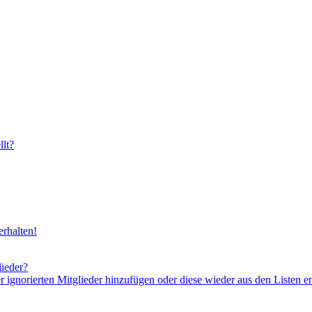
lt?
rhalten!
lieder?
er ignorierten Mitglieder hinzufügen oder diese wieder aus den Listen e