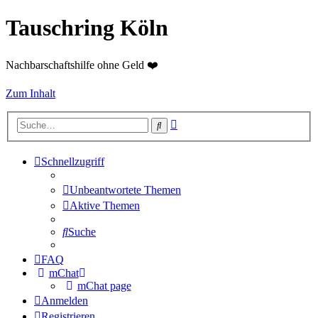
Tauschring Köln
Nachbarschaftshilfe ohne Geld ❤️
Zum Inhalt
Erweiterte
Suche
Suche
Schnellzugriff
Unbeantwortete Themen
Aktive Themen
Suche
FAQ
mChat
mChat page
Anmelden
Registrieren