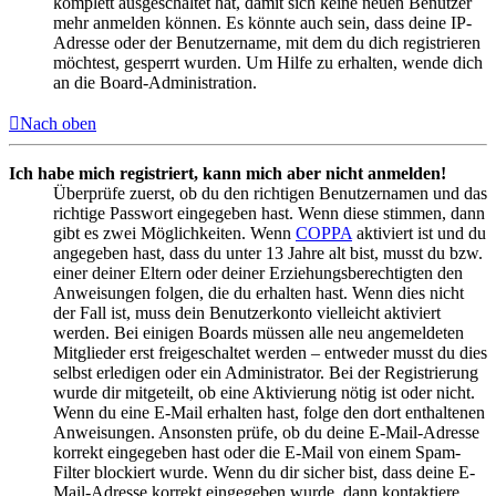
komplett ausgeschaltet hat, damit sich keine neuen Benutzer
mehr anmelden können. Es könnte auch sein, dass deine IP-
Adresse oder der Benutzername, mit dem du dich registrieren
möchtest, gesperrt wurden. Um Hilfe zu erhalten, wende dich
an die Board-Administration.
Nach oben
Ich habe mich registriert, kann mich aber nicht anmelden!
Überprüfe zuerst, ob du den richtigen Benutzernamen und das
richtige Passwort eingegeben hast. Wenn diese stimmen, dann
gibt es zwei Möglichkeiten. Wenn
COPPA
aktiviert ist und du
angegeben hast, dass du unter 13 Jahre alt bist, musst du bzw.
einer deiner Eltern oder deiner Erziehungsberechtigten den
Anweisungen folgen, die du erhalten hast. Wenn dies nicht
der Fall ist, muss dein Benutzerkonto vielleicht aktiviert
werden. Bei einigen Boards müssen alle neu angemeldeten
Mitglieder erst freigeschaltet werden – entweder musst du dies
selbst erledigen oder ein Administrator. Bei der Registrierung
wurde dir mitgeteilt, ob eine Aktivierung nötig ist oder nicht.
Wenn du eine E-Mail erhalten hast, folge den dort enthaltenen
Anweisungen. Ansonsten prüfe, ob du deine E-Mail-Adresse
korrekt eingegeben hast oder die E-Mail von einem Spam-
Filter blockiert wurde. Wenn du dir sicher bist, dass deine E-
Mail-Adresse korrekt eingegeben wurde, dann kontaktiere