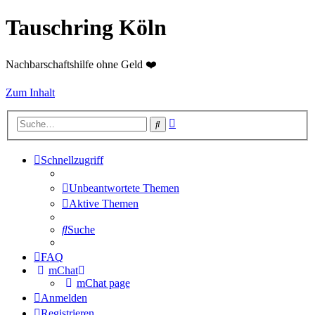
Tauschring Köln
Nachbarschaftshilfe ohne Geld ❤️
Zum Inhalt
Erweiterte
Suche
Suche
Schnellzugriff
Unbeantwortete Themen
Aktive Themen
Suche
FAQ
mChat
mChat page
Anmelden
Registrieren