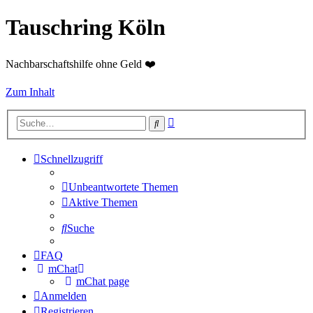
Tauschring Köln
Nachbarschaftshilfe ohne Geld ❤️
Zum Inhalt
Erweiterte
Suche
Suche
Schnellzugriff
Unbeantwortete Themen
Aktive Themen
Suche
FAQ
mChat
mChat page
Anmelden
Registrieren