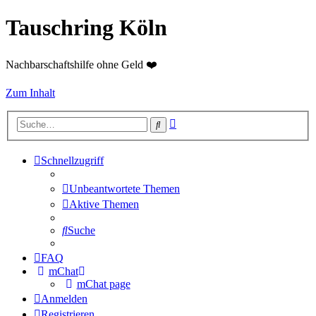
Tauschring Köln
Nachbarschaftshilfe ohne Geld ❤️
Zum Inhalt
Erweiterte
Suche
Suche
Schnellzugriff
Unbeantwortete Themen
Aktive Themen
Suche
FAQ
mChat
mChat page
Anmelden
Registrieren